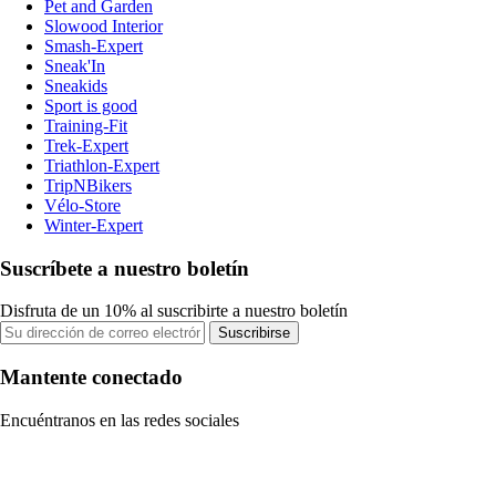
Pet and Garden
Slowood Interior
Smash-Expert
Sneak'In
Sneakids
Sport is good
Training-Fit
Trek-Expert
Triathlon-Expert
TripNBikers
Vélo-Store
Winter-Expert
Suscríbete a nuestro boletín
Disfruta de un 10% al suscribirte a nuestro boletín
Suscribirse
Mantente conectado
Encuéntranos en las redes sociales