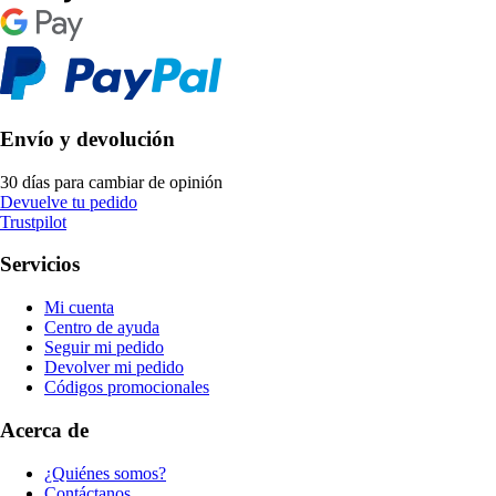
Envío y devolución
30 días para cambiar de opinión
Devuelve tu pedido
Trustpilot
Servicios
Mi cuenta
Centro de ayuda
Seguir mi pedido
Devolver mi pedido
Códigos promocionales
Acerca de
¿Quiénes somos?
Contáctanos