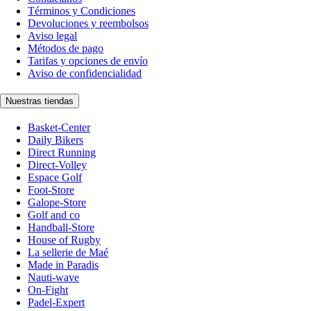
Términos y Condiciones
Devoluciones y reembolsos
Aviso legal
Métodos de pago
Tarifas y opciones de envío
Aviso de confidencialidad
Nuestras tiendas
Basket-Center
Daily Bikers
Direct Running
Direct-Volley
Espace Golf
Foot-Store
Galope-Store
Golf and co
Handball-Store
House of Rugby
La sellerie de Maé
Made in Paradis
Nauti-wave
On-Fight
Padel-Expert