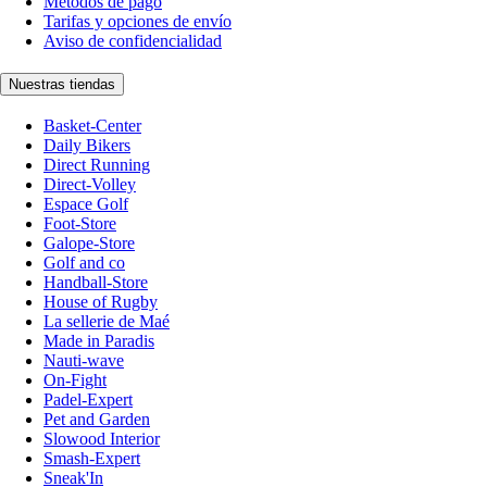
Métodos de pago
Tarifas y opciones de envío
Aviso de confidencialidad
Nuestras tiendas
Basket-Center
Daily Bikers
Direct Running
Direct-Volley
Espace Golf
Foot-Store
Galope-Store
Golf and co
Handball-Store
House of Rugby
La sellerie de Maé
Made in Paradis
Nauti-wave
On-Fight
Padel-Expert
Pet and Garden
Slowood Interior
Smash-Expert
Sneak'In