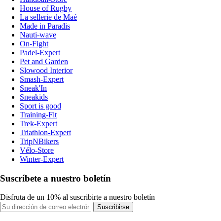
House of Rugby
La sellerie de Maé
Made in Paradis
Nauti-wave
On-Fight
Padel-Expert
Pet and Garden
Slowood Interior
Smash-Expert
Sneak'In
Sneakids
Sport is good
Training-Fit
Trek-Expert
Triathlon-Expert
TripNBikers
Vélo-Store
Winter-Expert
Suscríbete a nuestro boletín
Disfruta de un 10% al suscribirte a nuestro boletín
Suscribirse