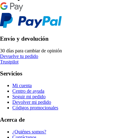
Envío y devolución
30 días para cambiar de opinión
Devuelve tu pedido
Trustpilot
Servicios
Mi cuenta
Centro de ayuda
Seguir mi pedido
Devolver mi pedido
Códigos promocionales
Acerca de
¿Quiénes somos?
Contáctanos