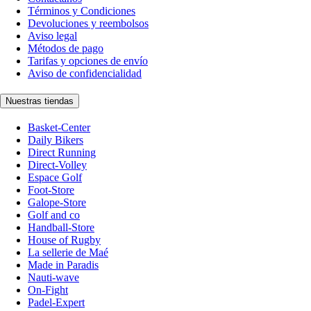
Términos y Condiciones
Devoluciones y reembolsos
Aviso legal
Métodos de pago
Tarifas y opciones de envío
Aviso de confidencialidad
Nuestras tiendas
Basket-Center
Daily Bikers
Direct Running
Direct-Volley
Espace Golf
Foot-Store
Galope-Store
Golf and co
Handball-Store
House of Rugby
La sellerie de Maé
Made in Paradis
Nauti-wave
On-Fight
Padel-Expert