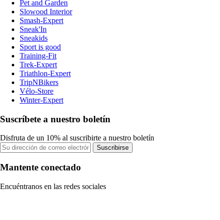
Pet and Garden
Slowood Interior
Smash-Expert
Sneak'In
Sneakids
Sport is good
Training-Fit
Trek-Expert
Triathlon-Expert
TripNBikers
Vélo-Store
Winter-Expert
Suscríbete a nuestro boletín
Disfruta de un 10% al suscribirte a nuestro boletín
Suscribirse
Mantente conectado
Encuéntranos en las redes sociales