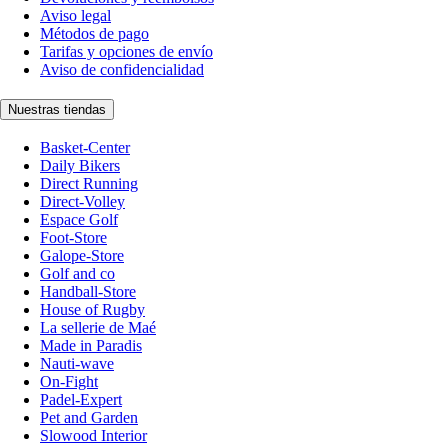
Aviso legal
Métodos de pago
Tarifas y opciones de envío
Aviso de confidencialidad
Nuestras tiendas
Basket-Center
Daily Bikers
Direct Running
Direct-Volley
Espace Golf
Foot-Store
Galope-Store
Golf and co
Handball-Store
House of Rugby
La sellerie de Maé
Made in Paradis
Nauti-wave
On-Fight
Padel-Expert
Pet and Garden
Slowood Interior