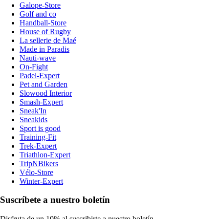
Galope-Store
Golf and co
Handball-Store
House of Rugby
La sellerie de Maé
Made in Paradis
Nauti-wave
On-Fight
Padel-Expert
Pet and Garden
Slowood Interior
Smash-Expert
Sneak'In
Sneakids
Sport is good
Training-Fit
Trek-Expert
Triathlon-Expert
TripNBikers
Vélo-Store
Winter-Expert
Suscríbete a nuestro boletín
Disfruta de un 10% al suscribirte a nuestro boletín