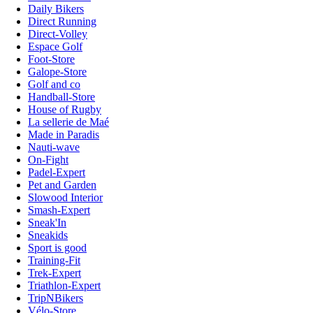
Daily Bikers
Direct Running
Direct-Volley
Espace Golf
Foot-Store
Galope-Store
Golf and co
Handball-Store
House of Rugby
La sellerie de Maé
Made in Paradis
Nauti-wave
On-Fight
Padel-Expert
Pet and Garden
Slowood Interior
Smash-Expert
Sneak'In
Sneakids
Sport is good
Training-Fit
Trek-Expert
Triathlon-Expert
TripNBikers
Vélo-Store