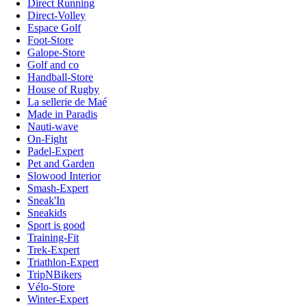
Direct Running
Direct-Volley
Espace Golf
Foot-Store
Galope-Store
Golf and co
Handball-Store
House of Rugby
La sellerie de Maé
Made in Paradis
Nauti-wave
On-Fight
Padel-Expert
Pet and Garden
Slowood Interior
Smash-Expert
Sneak'In
Sneakids
Sport is good
Training-Fit
Trek-Expert
Triathlon-Expert
TripNBikers
Vélo-Store
Winter-Expert