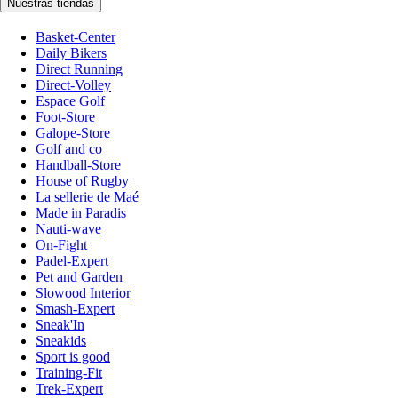
Nuestras tiendas
Basket-Center
Daily Bikers
Direct Running
Direct-Volley
Espace Golf
Foot-Store
Galope-Store
Golf and co
Handball-Store
House of Rugby
La sellerie de Maé
Made in Paradis
Nauti-wave
On-Fight
Padel-Expert
Pet and Garden
Slowood Interior
Smash-Expert
Sneak'In
Sneakids
Sport is good
Training-Fit
Trek-Expert