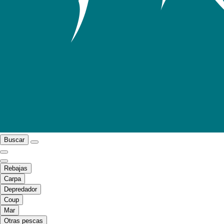
Buscar
Rebajas
Carpa
Depredador
Coup
Mar
Otras pescas