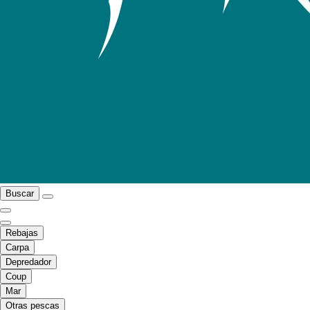
Buscar
Rebajas
Carpa
Depredador
Coup
Mar
Otras pescas