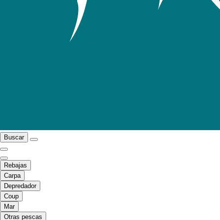
Buscar
Rebajas
Carpa
Depredador
Coup
Mar
Otras pescas