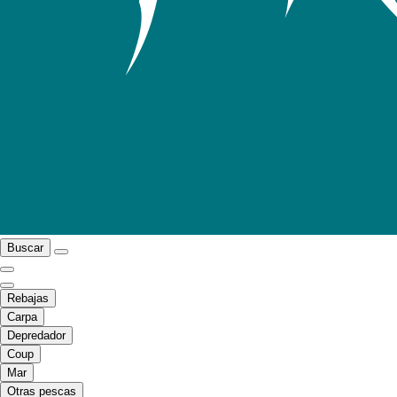
Buscar
Rebajas
Carpa
Depredador
Coup
Mar
Otras pescas