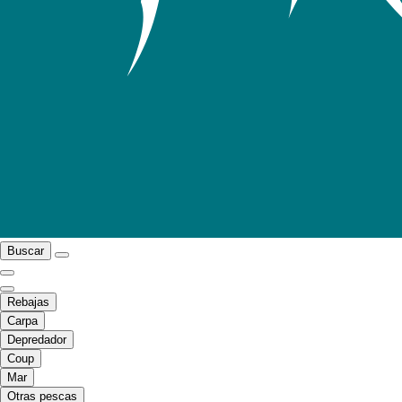
Buscar
Rebajas
Carpa
Depredador
Coup
Mar
Otras pescas