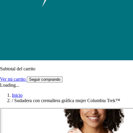
Subtotal del carrito
Ver mi carrito
Seguir comprando
Loading...
Inicio
/
Sudadera con cremallera gráfica mujer Columbia Trek™