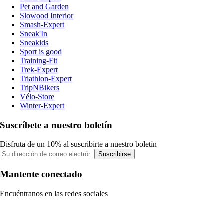
Pet and Garden
Slowood Interior
Smash-Expert
Sneak'In
Sneakids
Sport is good
Training-Fit
Trek-Expert
Triathlon-Expert
TripNBikers
Vélo-Store
Winter-Expert
Suscríbete a nuestro boletín
Disfruta de un 10% al suscribirte a nuestro boletín
Suscribirse
Mantente conectado
Encuéntranos en las redes sociales