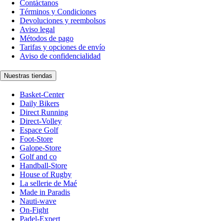
Contáctanos
Términos y Condiciones
Devoluciones y reembolsos
Aviso legal
Métodos de pago
Tarifas y opciones de envío
Aviso de confidencialidad
Nuestras tiendas
Basket-Center
Daily Bikers
Direct Running
Direct-Volley
Espace Golf
Foot-Store
Galope-Store
Golf and co
Handball-Store
House of Rugby
La sellerie de Maé
Made in Paradis
Nauti-wave
On-Fight
Padel-Expert