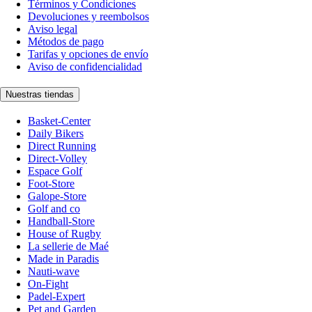
Términos y Condiciones
Devoluciones y reembolsos
Aviso legal
Métodos de pago
Tarifas y opciones de envío
Aviso de confidencialidad
Nuestras tiendas
Basket-Center
Daily Bikers
Direct Running
Direct-Volley
Espace Golf
Foot-Store
Galope-Store
Golf and co
Handball-Store
House of Rugby
La sellerie de Maé
Made in Paradis
Nauti-wave
On-Fight
Padel-Expert
Pet and Garden