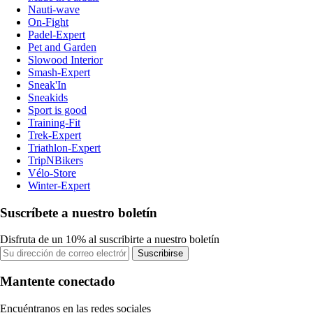
Nauti-wave
On-Fight
Padel-Expert
Pet and Garden
Slowood Interior
Smash-Expert
Sneak'In
Sneakids
Sport is good
Training-Fit
Trek-Expert
Triathlon-Expert
TripNBikers
Vélo-Store
Winter-Expert
Suscríbete a nuestro boletín
Disfruta de un 10% al suscribirte a nuestro boletín
Suscribirse
Mantente conectado
Encuéntranos en las redes sociales