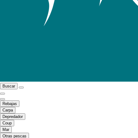
Buscar
Rebajas
Carpa
Depredador
Coup
Mar
Otras pescas