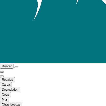
Buscar
Rebajas
Carpa
Depredador
Coup
Mar
Otras pescas