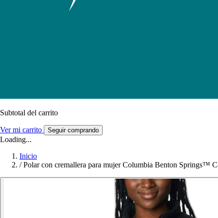
Subtotal del carrito
Ver mi carrito
Seguir comprando
Loading...
Inicio
/
Polar con cremallera para mujer Columbia Benton Springs™ C