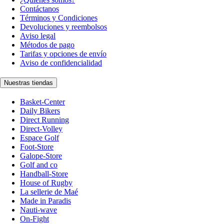
Contáctanos
Términos y Condiciones
Devoluciones y reembolsos
Aviso legal
Métodos de pago
Tarifas y opciones de envío
Aviso de confidencialidad
Nuestras tiendas
Basket-Center
Daily Bikers
Direct Running
Direct-Volley
Espace Golf
Foot-Store
Galope-Store
Golf and co
Handball-Store
House of Rugby
La sellerie de Maé
Made in Paradis
Nauti-wave
On-Fight