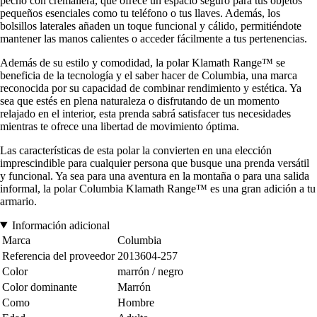
pecho con cremallera, que ofrece un espacio seguro para tus objetos
pequeños esenciales como tu teléfono o tus llaves. Además, los
bolsillos laterales añaden un toque funcional y cálido, permitiéndote
mantener las manos calientes o acceder fácilmente a tus pertenencias.
Además de su estilo y comodidad, la polar Klamath Range™ se
beneficia de la tecnología y el saber hacer de Columbia, una marca
reconocida por su capacidad de combinar rendimiento y estética. Ya
sea que estés en plena naturaleza o disfrutando de un momento
relajado en el interior, esta prenda sabrá satisfacer tus necesidades
mientras te ofrece una libertad de movimiento óptima.
Las características de esta polar la convierten en una elección
imprescindible para cualquier persona que busque una prenda versátil
y funcional. Ya sea para una aventura en la montaña o para una salida
informal, la polar Columbia Klamath Range™ es una gran adición a tu
armario.
Información adicional
Marca
Columbia
Referencia del proveedor
2013604-257
Color
marrón / negro
Color dominante
Marrón
Como
Hombre