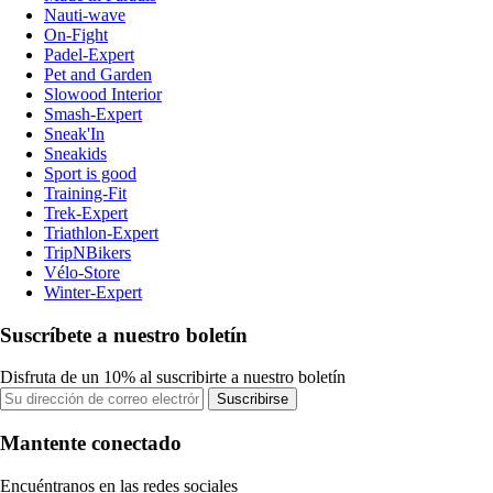
Nauti-wave
On-Fight
Padel-Expert
Pet and Garden
Slowood Interior
Smash-Expert
Sneak'In
Sneakids
Sport is good
Training-Fit
Trek-Expert
Triathlon-Expert
TripNBikers
Vélo-Store
Winter-Expert
Suscríbete a nuestro boletín
Disfruta de un 10% al suscribirte a nuestro boletín
Suscribirse
Mantente conectado
Encuéntranos en las redes sociales