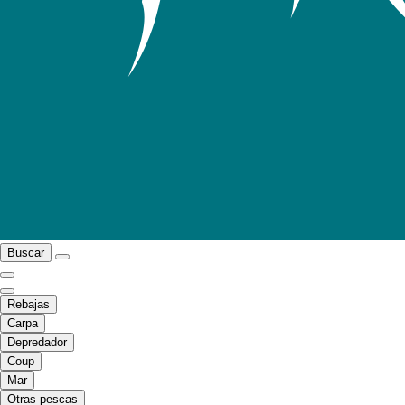
Buscar
Rebajas
Carpa
Depredador
Coup
Mar
Otras pescas