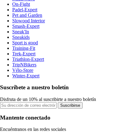
On-Fight
Padel-Expert
Pet and Garden
Slowood Interior
Smash-Expert
Sneak'In
Sneakids
Sport is good
Training-Fit
Trek-Expert
Triathlon-Expert
TripNBikers
Vélo-Store
Winter-Expert
Suscríbete a nuestro boletín
Disfruta de un 10% al suscribirte a nuestro boletín
Suscribirse
Mantente conectado
Encuéntranos en las redes sociales