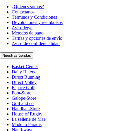
¿Quiénes somos?
Contáctanos
Términos y Condiciones
Devoluciones y reembolsos
Aviso legal
Métodos de pago
Tarifas y opciones de envío
Aviso de confidencialidad
Nuestras tiendas
Basket-Center
Daily Bikers
Direct Running
Direct-Volley
Espace Golf
Foot-Store
Galope-Store
Golf and co
Handball-Store
House of Rugby
La sellerie de Maé
Made in Paradis
Nauti-wave