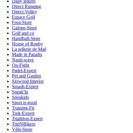
Daily Bikers
Direct Running
Direct-Volley
Espace Golf
Foot-Store
Galope-Store
Golf and co
Handball-Store
House of Rugby
La sellerie de Maé
Made in Paradis
Nauti-wave
On-Fight
Padel-Expert
Pet and Garden
Slowood Interior
Smash-Expert
Sneak'In
Sneakids
Sport is good
Training-Fit
Trek-Expert
Triathlon-Expert
TripNBikers
Vélo-Store