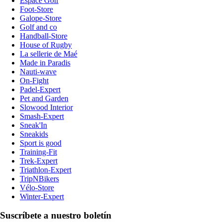
Espace Golf
Foot-Store
Galope-Store
Golf and co
Handball-Store
House of Rugby
La sellerie de Maé
Made in Paradis
Nauti-wave
On-Fight
Padel-Expert
Pet and Garden
Slowood Interior
Smash-Expert
Sneak'In
Sneakids
Sport is good
Training-Fit
Trek-Expert
Triathlon-Expert
TripNBikers
Vélo-Store
Winter-Expert
Suscríbete a nuestro boletín