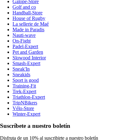
Galope-Store
Golf and co
Handball-Store
House of Rugby
La sellerie de Maé
Made in Paradis
Nauti-wave
On-Fight
Padel-Expert
Pet and Garden
Slowood Interior
Smash-Expert
Sneak'In
Sneakids
Sport is good
Training-Fit
Trek-Expert
Triathlon-Expert
TripNBikers
Vélo-Store
Winter-Expert
Suscríbete a nuestro boletín
Disfruta de un 10% al suscribirte a nuestro boletín