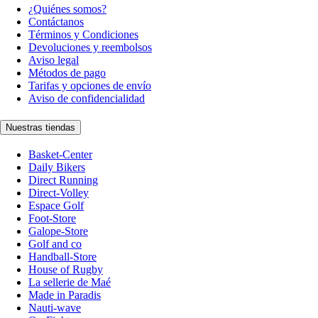
¿Quiénes somos?
Contáctanos
Términos y Condiciones
Devoluciones y reembolsos
Aviso legal
Métodos de pago
Tarifas y opciones de envío
Aviso de confidencialidad
Nuestras tiendas
Basket-Center
Daily Bikers
Direct Running
Direct-Volley
Espace Golf
Foot-Store
Galope-Store
Golf and co
Handball-Store
House of Rugby
La sellerie de Maé
Made in Paradis
Nauti-wave