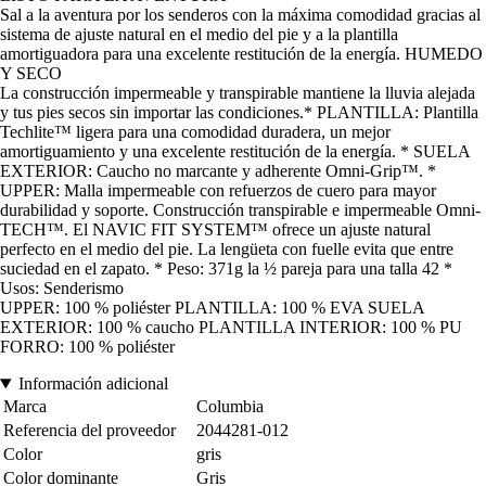
Sal a la aventura por los senderos con la máxima comodidad gracias al
sistema de ajuste natural en el medio del pie y a la plantilla
amortiguadora para una excelente restitución de la energía. HUMEDO
Y SECO
La construcción impermeable y transpirable mantiene la lluvia alejada
y tus pies secos sin importar las condiciones.* PLANTILLA: Plantilla
Techlite™ ligera para una comodidad duradera, un mejor
amortiguamiento y una excelente restitución de la energía. * SUELA
EXTERIOR: Caucho no marcante y adherente Omni-Grip™. *
UPPER: Malla impermeable con refuerzos de cuero para mayor
durabilidad y soporte. Construcción transpirable e impermeable Omni-
TECH™. El NAVIC FIT SYSTEM™ ofrece un ajuste natural
perfecto en el medio del pie. La lengüeta con fuelle evita que entre
suciedad en el zapato. * Peso: 371g la ½ pareja para una talla 42 *
Usos: Senderismo
UPPER: 100 % poliéster PLANTILLA: 100 % EVA SUELA
EXTERIOR: 100 % caucho PLANTILLA INTERIOR: 100 % PU
FORRO: 100 % poliéster
Información adicional
Marca
Columbia
Referencia del proveedor
2044281-012
Color
gris
Color dominante
Gris