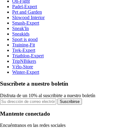
On-Fight
Padel-Expert
Pet and Garden
Slowood Interior
Smash-Expert
Sneak'In
Sneakids
Sport is good
Training-Fit
Trek-Expert
Triathlon-Expert
TripNBikers
Vélo-Store
Winter-Expert
Suscríbete a nuestro boletín
Disfruta de un 10% al suscribirte a nuestro boletín
Suscribirse
Mantente conectado
Encuéntranos en las redes sociales