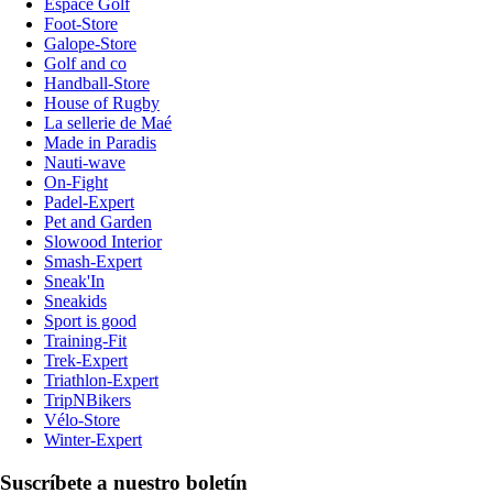
Espace Golf
Foot-Store
Galope-Store
Golf and co
Handball-Store
House of Rugby
La sellerie de Maé
Made in Paradis
Nauti-wave
On-Fight
Padel-Expert
Pet and Garden
Slowood Interior
Smash-Expert
Sneak'In
Sneakids
Sport is good
Training-Fit
Trek-Expert
Triathlon-Expert
TripNBikers
Vélo-Store
Winter-Expert
Suscríbete a nuestro boletín