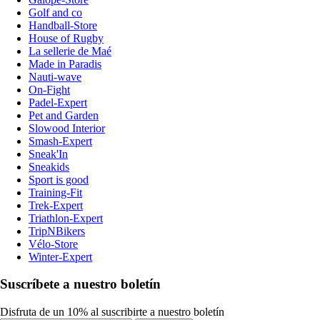
Golf and co
Handball-Store
House of Rugby
La sellerie de Maé
Made in Paradis
Nauti-wave
On-Fight
Padel-Expert
Pet and Garden
Slowood Interior
Smash-Expert
Sneak'In
Sneakids
Sport is good
Training-Fit
Trek-Expert
Triathlon-Expert
TripNBikers
Vélo-Store
Winter-Expert
Suscríbete a nuestro boletín
Disfruta de un 10% al suscribirte a nuestro boletín