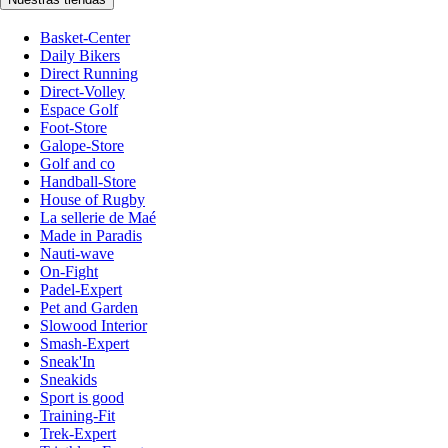
Basket-Center
Daily Bikers
Direct Running
Direct-Volley
Espace Golf
Foot-Store
Galope-Store
Golf and co
Handball-Store
House of Rugby
La sellerie de Maé
Made in Paradis
Nauti-wave
On-Fight
Padel-Expert
Pet and Garden
Slowood Interior
Smash-Expert
Sneak'In
Sneakids
Sport is good
Training-Fit
Trek-Expert