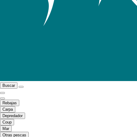
Buscar
Rebajas
Carpa
Depredador
Coup
Mar
Otras pescas