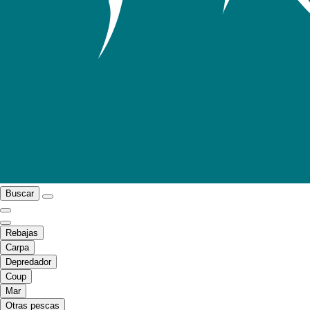
Buscar
Rebajas
Carpa
Depredador
Coup
Mar
Otras pescas