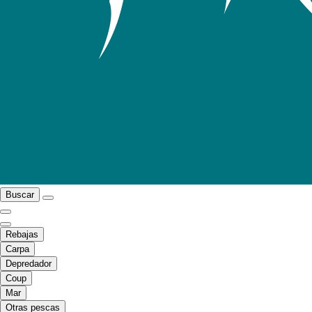
Buscar
Rebajas
Carpa
Depredador
Coup
Mar
Otras pescas