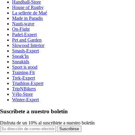
Handball-Store
House of Rugby
La sellerie de Maé
Made in Paradis
Nauti-wave
On-Fight
Padel-Expert
Pet and Garden
Slowood Interior
Smash-Expert
Sneak'In
Sneakids
Sport is good
Training-Fit
Trek-Expert
Triathlon-Expert
TripNBikers
Vélo-Store
Winter-Expert
Suscríbete a nuestro boletín
Disfruta de un 10% al suscribirte a nuestro boletín
Suscribirse