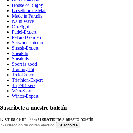
House of Rugby
La sellerie de Maé
Made in Paradis
Nauti-wave
On-Fight
Padel-Expert
Pet and Garden
Slowood Interior
Smash-Expert
Sneak'In
Sneakids
Sport is good
Training-Fit
Trek-Expert
Triathlon-Expert
TripNBikers
Vélo-Store
Winter-Expert
Suscríbete a nuestro boletín
Disfruta de un 10% al suscribirte a nuestro boletín
Suscribirse