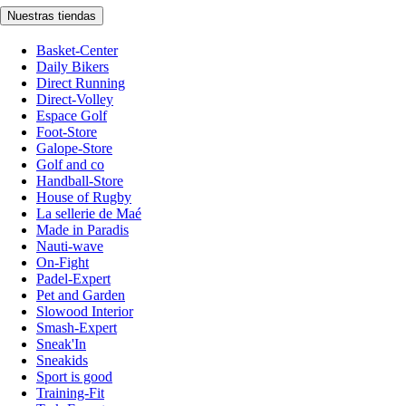
Nuestras tiendas
Basket-Center
Daily Bikers
Direct Running
Direct-Volley
Espace Golf
Foot-Store
Galope-Store
Golf and co
Handball-Store
House of Rugby
La sellerie de Maé
Made in Paradis
Nauti-wave
On-Fight
Padel-Expert
Pet and Garden
Slowood Interior
Smash-Expert
Sneak'In
Sneakids
Sport is good
Training-Fit