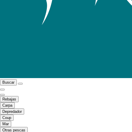
Buscar
Rebajas
Carpa
Depredador
Coup
Mar
Otras pescas