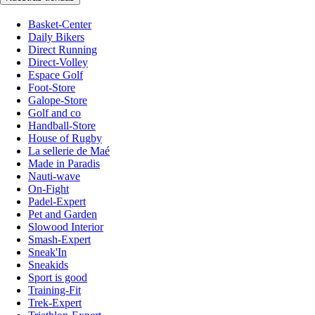
Basket-Center
Daily Bikers
Direct Running
Direct-Volley
Espace Golf
Foot-Store
Galope-Store
Golf and co
Handball-Store
House of Rugby
La sellerie de Maé
Made in Paradis
Nauti-wave
On-Fight
Padel-Expert
Pet and Garden
Slowood Interior
Smash-Expert
Sneak'In
Sneakids
Sport is good
Training-Fit
Trek-Expert