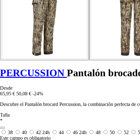
PERCUSSION
Pantalón brocad
Desde
65,95 €
50,08 €
-24%
Descubre el Pantalón brocard Percussion, la combinación perfecta de co
Talla
*
38
40
42
24h
44
46
24h
48
50
52
Este campo es obligatorio