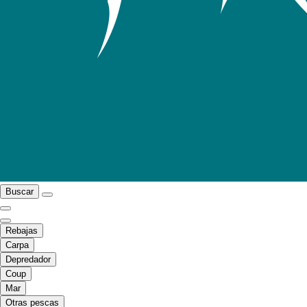
Buscar
Rebajas
Carpa
Depredador
Coup
Mar
Otras pescas