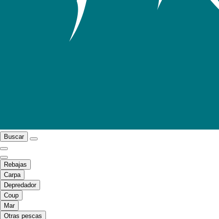
Buscar
Rebajas
Carpa
Depredador
Coup
Mar
Otras pescas