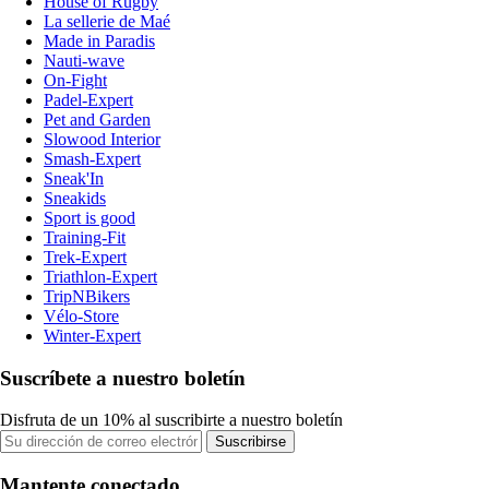
House of Rugby
La sellerie de Maé
Made in Paradis
Nauti-wave
On-Fight
Padel-Expert
Pet and Garden
Slowood Interior
Smash-Expert
Sneak'In
Sneakids
Sport is good
Training-Fit
Trek-Expert
Triathlon-Expert
TripNBikers
Vélo-Store
Winter-Expert
Suscríbete a nuestro boletín
Disfruta de un 10% al suscribirte a nuestro boletín
Suscribirse
Mantente conectado