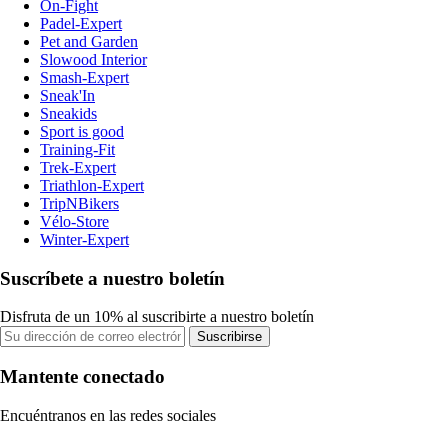
On-Fight
Padel-Expert
Pet and Garden
Slowood Interior
Smash-Expert
Sneak'In
Sneakids
Sport is good
Training-Fit
Trek-Expert
Triathlon-Expert
TripNBikers
Vélo-Store
Winter-Expert
Suscríbete a nuestro boletín
Disfruta de un 10% al suscribirte a nuestro boletín
Suscribirse
Mantente conectado
Encuéntranos en las redes sociales