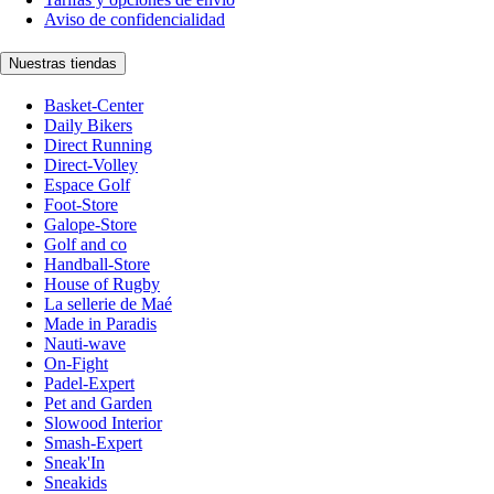
Aviso de confidencialidad
Nuestras tiendas
Basket-Center
Daily Bikers
Direct Running
Direct-Volley
Espace Golf
Foot-Store
Galope-Store
Golf and co
Handball-Store
House of Rugby
La sellerie de Maé
Made in Paradis
Nauti-wave
On-Fight
Padel-Expert
Pet and Garden
Slowood Interior
Smash-Expert
Sneak'In
Sneakids