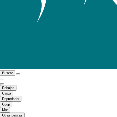
Buscar
Rebajas
Carpa
Depredador
Coup
Mar
Otras pescas