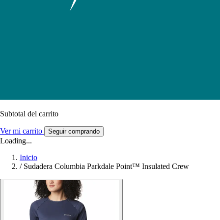
Subtotal del carrito
Ver mi carrito
Seguir comprando
Loading...
Inicio
/
Sudadera Columbia Parkdale Point™ Insulated Crew