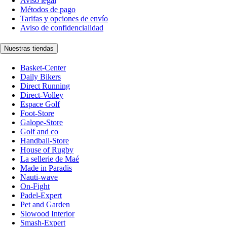
Aviso legal
Métodos de pago
Tarifas y opciones de envío
Aviso de confidencialidad
Nuestras tiendas
Basket-Center
Daily Bikers
Direct Running
Direct-Volley
Espace Golf
Foot-Store
Galope-Store
Golf and co
Handball-Store
House of Rugby
La sellerie de Maé
Made in Paradis
Nauti-wave
On-Fight
Padel-Expert
Pet and Garden
Slowood Interior
Smash-Expert