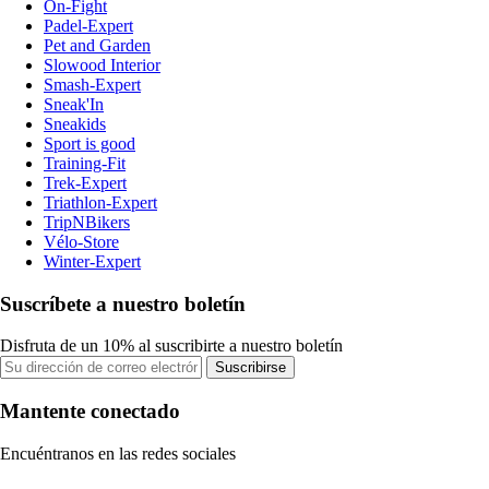
On-Fight
Padel-Expert
Pet and Garden
Slowood Interior
Smash-Expert
Sneak'In
Sneakids
Sport is good
Training-Fit
Trek-Expert
Triathlon-Expert
TripNBikers
Vélo-Store
Winter-Expert
Suscríbete a nuestro boletín
Disfruta de un 10% al suscribirte a nuestro boletín
Suscribirse
Mantente conectado
Encuéntranos en las redes sociales