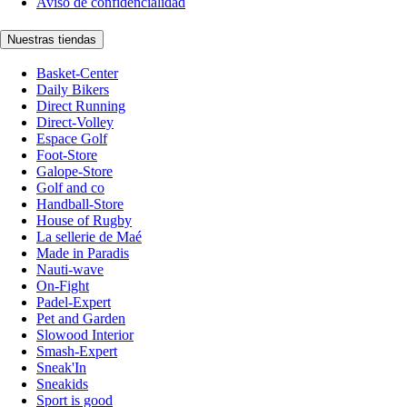
Aviso de confidencialidad
Nuestras tiendas
Basket-Center
Daily Bikers
Direct Running
Direct-Volley
Espace Golf
Foot-Store
Galope-Store
Golf and co
Handball-Store
House of Rugby
La sellerie de Maé
Made in Paradis
Nauti-wave
On-Fight
Padel-Expert
Pet and Garden
Slowood Interior
Smash-Expert
Sneak'In
Sneakids
Sport is good