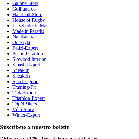
Galope-Store
Golf and co
Handball-Store
House of Rugby
La sellerie de Maé
Made in Paradis
Nauti-wave
On-Fight
Padel-Expert
Pet and Garden
Slowood Interior
Smash-Expert
Sneak'In
Sneakids
Sport is good
Training-Fit
Trek-Expert
Triathlon-Expert
TripNBikers
Vélo-Store
Winter-Expert
Suscríbete a nuestro boletín
Disfruta de un 10% al suscribirte a nuestro boletín