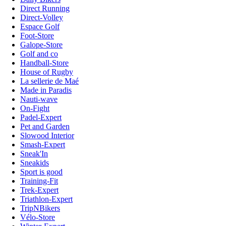
Direct Running
Direct-Volley
Espace Golf
Foot-Store
Galope-Store
Golf and co
Handball-Store
House of Rugby
La sellerie de Maé
Made in Paradis
Nauti-wave
On-Fight
Padel-Expert
Pet and Garden
Slowood Interior
Smash-Expert
Sneak'In
Sneakids
Sport is good
Training-Fit
Trek-Expert
Triathlon-Expert
TripNBikers
Vélo-Store