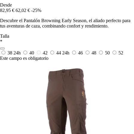
Desde
82,95 €
62,02 €
-25%
Descubre el Pantalón Browning Early Season, el aliado perfecto para
tus aventuras de caza, combinando confort y rendimiento.
Talla
*
38
24h
40
42
44
24h
46
48
50
52
Este campo es obligatorio